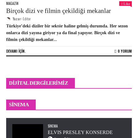
MAGAZIN
Like
Birçok dizi ve filmin çekildiği mekanlar
Yazar:
Editor
Türkiye’deki diziler bir sektör haline gelmiş durumda. Her sezon
onlarca dizi yayına giriyor ya da final yapıyor. Birçok dizi ve
filmin çekildiği mekanlar...
DEVAMI IÇIN.
0 YORUM
DIJITAL DERGILERIMIZ
Odyssey Sinemalarda
SINEMA
Editor
0
SINEMA
ELVIS PRESLEY KONSERDE