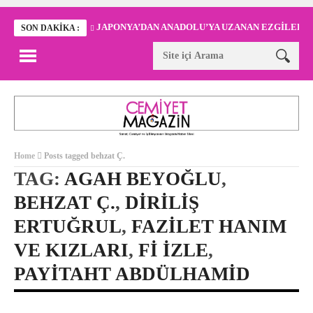
JAPONYA’DAN ANADOLU’YA UZANAN EZGİLER
SON DAKIKA :
Home
Posts tagged behzat Ç.
TAG:
AGAH BEYOĞLU
,
BEHZAT Ç.
,
DIRILIŞ
ERTUĞRUL
,
FAZILET HANIM
VE KIZLARI
,
FI IZLE
,
PAYITAHT ABDÜLHAMID