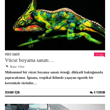
VIDEO GALERI
Like
Vücut boyama sanatı…
Yazar:
Editor
Mükemmel bir vücut boyama sanatı örneği, dikkatli baktığınızda
şaşıracaksınız. İguana, tropikal iklimde yaşayan egzotik bir
kertenkele türüdür....
DEVAMI IÇIN.
0 YORUM