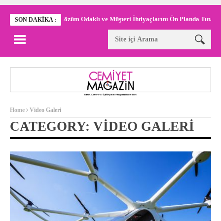
Çözüm Odaklı ve Müşteri İhtiyaçlarını Ön Planda Tutan Kurumsal F
SON DAKIKA :
Home
Video Galeri
CATEGORY: VIDEO GALERI