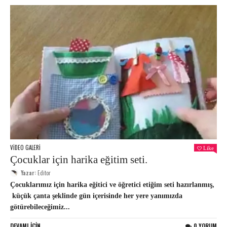
VIDEO GALERI
Like
Çocuklar için harika eğitim seti.
Yazar:
Editor
Çocuklarımız için harika eğitici ve öğretici etiğim seti hazırlanmış,
küçük çanta şeklinde gün içerisinde her yere yanımızda
götürebileceğimiz...
DEVAMI IÇIN.
0 YORUM