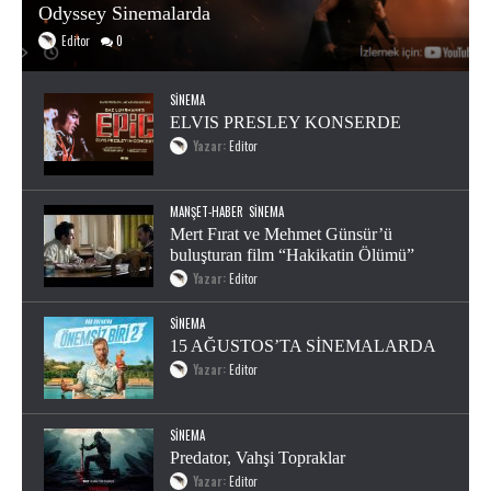
Odyssey Sinemalarda
Editor
0
SINEMA
ELVIS PRESLEY KONSERDE
Yazar:
Editor
MANŞET-HABER
SINEMA
Mert Fırat ve Mehmet Günsür’ü
buluşturan film “Hakikatin Ölümü”
Yazar:
Editor
SINEMA
15 AĞUSTOS’TA SİNEMALARDA
Yazar:
Editor
SINEMA
Predator, Vahşi Topraklar
Yazar:
Editor