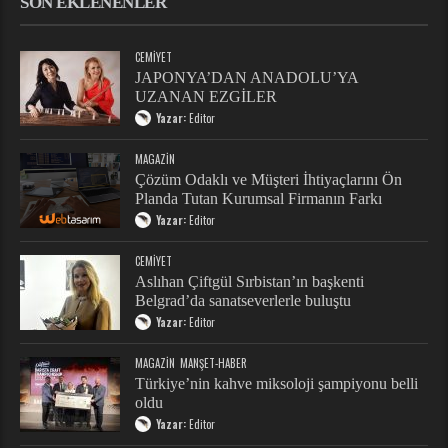
SON EKLENENLER
CEMIYET
JAPONYA’DAN ANADOLU’YA
UZANAN EZGİLER
Yazar:
Editor
MAGAZIN
Çözüm Odaklı ve Müşteri İhtiyaçlarını Ön
Planda Tutan Kurumsal Firmanın Farkı
Yazar:
Editor
CEMIYET
Aslıhan Çiftgül Sırbistan’ın başkenti
Belgrad’da sanatseverlerle buluştu
Yazar:
Editor
MAGAZIN
MANŞET-HABER
Türkiye’nin kahve miksoloji şampiyonu belli
oldu
Yazar:
Editor