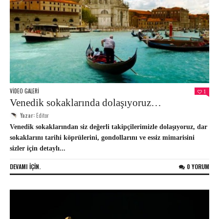
VIDEO GALERI
1
Venedik sokaklarında dolaşıyoruz…
Yazar:
Editor
Venedik sokaklarından siz değerli takipçilerimizle dolaşıyoruz, dar
sokaklarını tarihi köprülerini, gondollarını ve essiz mimarisini
sizler için detaylı...
DEVAMI IÇIN.
0 YORUM