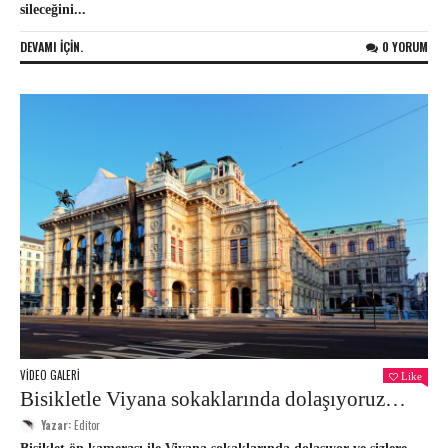
sileceğini...
DEVAMI IÇIN.
0 YORUM
VIDEO GALERI
Like
Bisikletle Viyana sokaklarında dolaşıyoruz…
Yazar:
Editor