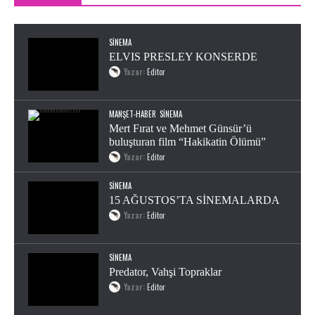
Editor
0
SINEMA
ELVIS PRESLEY KONSERDE
Yazar:
Editor
MANŞET-HABER
SINEMA
Mert Fırat ve Mehmet Günsür’ü
buluşturan film “Hakikatin Ölümü”
Yazar:
Editor
SINEMA
15 AĞUSTOS’TA SİNEMALARDA
Yazar:
Editor
SINEMA
Predator, Vahşi Topraklar
Yazar:
Editor