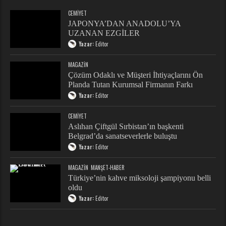
CEMIYET
JAPONYA’DAN ANADOLU’YA
UZANAN EZGİLER
Yazar:
Editor
MAGAZIN
Çözüm Odaklı ve Müşteri İhtiyaçlarını Ön
Planda Tutan Kurumsal Firmanın Farkı
Yazar:
Editor
CEMIYET
Aslıhan Çiftgül Sırbistan’ın başkenti
Belgrad’da sanatseverlerle buluştu
Yazar:
Editor
MAGAZIN
MANŞET-HABER
Türkiye’nin kahve miksoloji şampiyonu belli
oldu
Yazar:
Editor