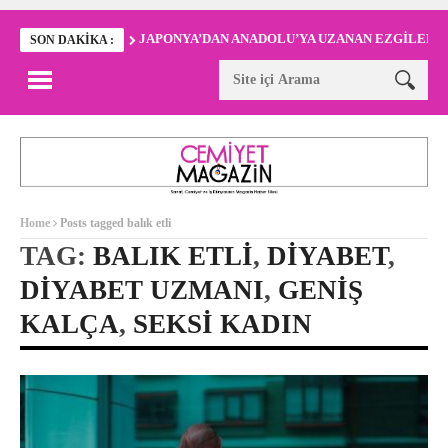
JAPONYA’DAN ANADOLU’YA UZANAN EZGİLER
SON DAKIKA :
Home
Posts tagged balık etli
TAG:
BALIK ETLI
,
DIYABET
,
DIYABET UZMANI
,
GENIŞ
KALÇA
,
SEKSI KADIN