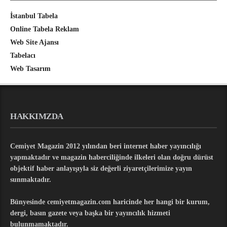
İstanbul Tabela
Online Tabela Reklam
Web Site Ajansı
Tabelacı
Web Tasarım
HAKKIMZDA
Cemiyet Magazin 2012 yılından beri internet haber yayıncılığı
yapmaktadır ve magazin haberciliğinde ilkeleri olan doğru dürüst
objektif haber anlayışıyla siz değerli ziyaretçilerimize yayın
sunmaktadır.
Bünyesinde cemiyetmagazin.com haricinde her hangi bir kurum,
dergi, basın gazete veya başka bir yayıncılık hizmeti
bulunmamaktadır.