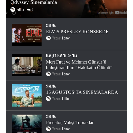
Odyssey Sinemalarda
Editor
0
SINEMA
ELVIS PRESLEY KONSERDE
Yazar:
Editor
MANŞET-HABER
SINEMA
Mert Fırat ve Mehmet Günsür’ü
buluşturan film “Hakikatin Ölümü”
Yazar:
Editor
SINEMA
15 AĞUSTOS’TA SİNEMALARDA
Yazar:
Editor
SINEMA
Predator, Vahşi Topraklar
Yazar:
Editor