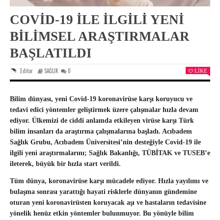
COVID-19 ILE İLGILI YENI
BILIMSEL ARAŞTIRMALAR
BAŞLATILDI
Editor
SAĞLIK
0
LIKE
Bilim dünyası, yeni Covid-19 koronavirüse karşı koruyucu ve
tedavi edici yöntemler geliştirmek üzere çalışmalar hızla devam
ediyor. Ülkemizi de ciddi anlamda etkileyen virüse karşı Türk
bilim insanları da araştırma çalışmalarına başladı. Acıbadem
Sağlık Grubu, Acıbadem Üniversitesi’nin desteğiyle Covid-19 ile
ilgili yeni araştırmalarını; Sağlık Bakanlığı,
TÜBİTAK
ve TUSEB’e
ileterek, büyük bir hızla start verildi.
Tüm dünya, koronavirüse karşı mücadele ediyor. Hızla yayılımı ve
bulaşma sonrası yarattığı hayati risklerle dünyanın gündemine
oturan yeni koronavirüsten koruyacak aşı ve hastaların tedavisine
yönelik henüz etkin yöntemler bulunmuyor. Bu yönüyle
bilim