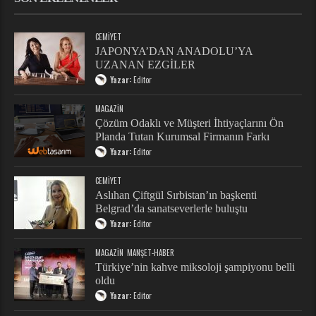
CEMIYET
JAPONYA’DAN ANADOLU’YA
UZANAN EZGİLER
Yazar:
Editor
MAGAZIN
Çözüm Odaklı ve Müşteri İhtiyaçlarını Ön
Planda Tutan Kurumsal Firmanın Farkı
Yazar:
Editor
CEMIYET
Aslıhan Çiftgül Sırbistan’ın başkenti
Belgrad’da sanatseverlerle buluştu
Yazar:
Editor
MAGAZIN
MANŞET-HABER
Türkiye’nin kahve miksoloji şampiyonu belli
oldu
Yazar:
Editor