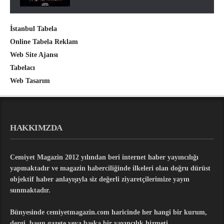
İstanbul Tabela
Online Tabela Reklam
Web Site Ajansı
Tabelacı
Web Tasarım
HAKKIMZDA
Cemiyet Magazin 2012 yılından beri internet haber yayıncılığı
yapmaktadır ve magazin haberciliğinde ilkeleri olan doğru dürüst
objektif haber anlayışıyla siz değerli ziyaretçilerimize yayın
sunmaktadır.
Bünyesinde cemiyetmagazin.com haricinde her hangi bir kurum,
dergi, basın gazete veya başka bir yayıncılık hizmeti