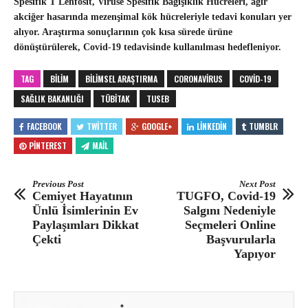
Spesifik T Lenfosit, Virüse Spesifik Bağışıklık Hücreleri, ağır
akciğer hasarında mezenşimal kök hücreleriyle tedavi konuları yer
alıyor. Araştırma sonuçlarının çok kısa sürede ürüne
dönüştürülerek, Covid-19 tedavisinde kullanılması hedefleniyor.
TAG
BILIM
BILIMSEL ARAŞTIRMA
CORONAVIRUS
COVID-19
SAĞLIK BAKANLIĞI
TÜBİTAK
TUSEB
FACEBOOK
TWITTER
GOOGLE+
LINKEDIN
TUMBLR
PINTEREST
MAIL
Previous Post
Next Post
Cemiyet Hayatının
TUGFO, Covid-19
Ünlü İsimlerinin Ev
Salgını Nedeniyle
Paylaşımları Dikkat
Seçmeleri Online
Çekti
Başvurularla
Yapıyor