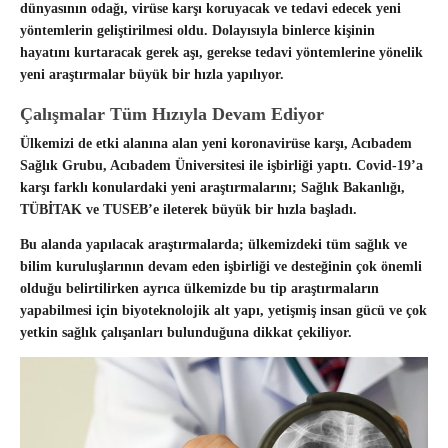
dünyasının odağı, virüse karşı koruyacak ve tedavi edecek yeni
yöntemlerin geliştirilmesi oldu. Dolayısıyla binlerce kişinin
hayatını kurtaracak gerek aşı, gerekse tedavi yöntemlerine yönelik
yeni araştırmalar büyük bir hızla yapılıyor.
Çalışmalar Tüm Hızıyla Devam Ediyor
Ülkemizi de etki alanına alan yeni koronavirüse karşı, Acıbadem
Sağlık Grubu, Acıbadem Üniversitesi ile işbirliği yaptı. Covid-19’a
karşı farklı konulardaki yeni araştırmalarını; Sağlık Bakanlığı,
TÜBİTAK ve TUSEB’e ileterek büyük bir hızla başladı.
Bu alanda yapılacak araştırmalarda; ülkemizdeki tüm sağlık ve
bilim kuruluşlarının devam eden işbirliği ve desteğinin çok önemli
olduğu belirtilirken ayrıca ülkemizde bu tip araştırmaların
yapabilmesi için biyoteknolojik alt yapı, yetişmiş insan gücü ve çok
yetkin sağlık çalışanları bulunduğuna dikkat çekiliyor.