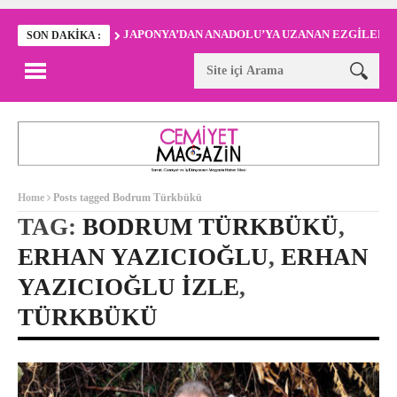
JAPONYA’DAN ANADOLU’YA UZANAN EZGİLER
SON DAKIKA :
Home
Posts tagged Bodrum Türkbükü
TAG:
BODRUM TÜRKBÜKÜ
,
ERHAN YAZICIOĞLU
,
ERHAN
YAZICIOĞLU IZLE
,
TÜRKBÜKÜ