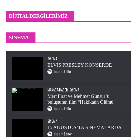
DIJITAL DERGILERIMIZ
Odyssey Sinemalarda
SINEMA
Editor
0
SINEMA
ELVIS PRESLEY KONSERDE
Yazar:
Editor
MANŞET-HABER
SINEMA
Mert Fırat ve Mehmet Günsür’ü
buluşturan film “Hakikatin Ölümü”
Yazar:
Editor
SINEMA
15 AĞUSTOS’TA SİNEMALARDA
Yazar:
Editor