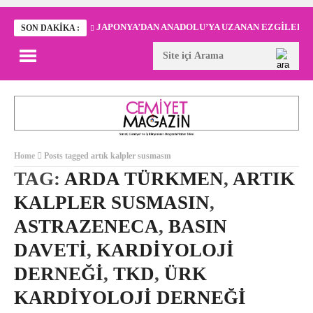
JAPONYA’DAN ANADOLU’YA UZANAN EZGİLER
SON DAKIKA :
Home
Posts tagged artık kalpler susmasın
TAG:
ARDA TÜRKMEN
,
ARTIK
KALPLER SUSMASIN
,
ASTRAZENECA
,
BASIN
DAVETI
,
KARDIYOLOJI
DERNEĞI
,
TKD
,
ÜRK
KARDIYOLOJI DERNEĞI