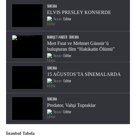
SINEMA
ELVIS PRESLEY KONSERDE
Yazar:
Editor
MANŞET-HABER
SINEMA
Mert Fırat ve Mehmet Günsür’ü
buluşturan film “Hakikatin Ölümü”
Yazar:
Editor
SINEMA
15 AĞUSTOS’TA SİNEMALARDA
Yazar:
Editor
SINEMA
Predator, Vahşi Topraklar
Yazar:
Editor
İstanbul Tabela