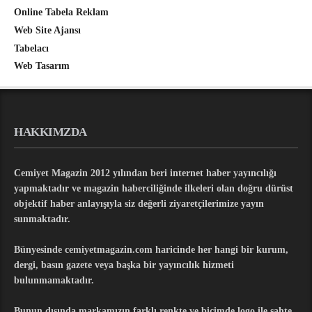
Online Tabela Reklam
Web Site Ajansı
Tabelacı
Web Tasarım
HAKKIMZDA
Cemiyet Magazin 2012 yılından beri internet haber yayıncılığı
yapmaktadır ve magazin haberciliğinde ilkeleri olan doğru dürüst
objektif haber anlayışıyla siz değerli ziyaretçilerimize yayın
sunmaktadır.
Bünyesinde cemiyetmagazin.com haricinde her hangi bir kurum,
dergi, basın gazete veya başka bir yayıncılık hizmeti
bulunmamaktadır.
Bunun dışında markamızın farklı renkte ve biçimde logo ile sahte