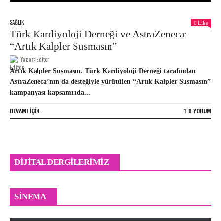
SAĞLIK
Like
Türk Kardiyoloji Derneği ve AstraZeneca:
“Artık Kalpler Susmasın”
Yazar:
Editor
Artık Kalpler Susmasın. Türk Kardiyoloji Derneği tarafından
AstraZeneca’nın da desteğiyle yürütülen “Artık Kalpler Susmasın”
kampanyası kapsamında...
DEVAMI IÇIN.
0 YORUM
DIJITAL DERGILERIMIZ
Odyssey Sinemalarda
SINEMA
Editor
0