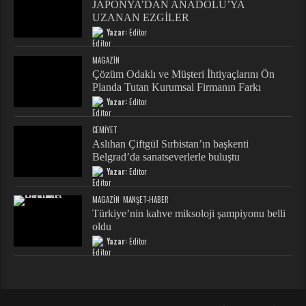
JAPONYA’DAN ANADOLU’YA
UZANAN EZGİLER
Yazar:
Editor
MAGAZIN
Çözüm Odaklı ve Müşteri İhtiyaçlarını Ön
Planda Tutan Kurumsal Firmanın Farkı
Yazar:
Editor
CEMIYET
Aslıhan Çiftgül Sırbistan’ın başkenti
Belgrad’da sanatseverlerle buluştu
Yazar:
Editor
MAGAZIN
MANŞET-HABER
Türkiye’nin kahve miksoloji şampiyonu belli
oldu
Yazar:
Editor