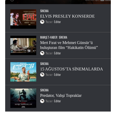
SINEMA
ELVIS PRESLEY KONSERDE
Yazar:
Editor
MANŞET-HABER
SINEMA
Mert Fırat ve Mehmet Günsür’ü
buluşturan film “Hakikatin Ölümü”
Yazar:
Editor
SINEMA
15 AĞUSTOS’TA SİNEMALARDA
Yazar:
Editor
SINEMA
Predator, Vahşi Topraklar
Yazar:
Editor