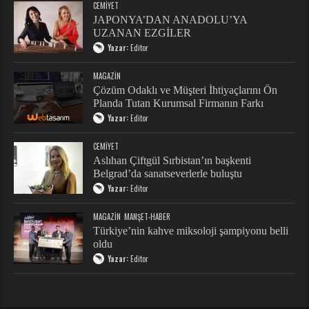
JAPONYA’DAN ANADOLU’YA
UZANAN EZGİLER
Yazar:
Editor
MAGAZIN
Çözüm Odaklı ve Müşteri İhtiyaçlarını Ön
Planda Tutan Kurumsal Firmanın Farkı
Yazar:
Editor
CEMIYET
Aslıhan Çiftgül Sırbistan’ın başkenti
Belgrad’da sanatseverlerle buluştu
Yazar:
Editor
MAGAZIN
MANŞET-HABER
Türkiye’nin kahve miksoloji şampiyonu belli
oldu
Yazar:
Editor