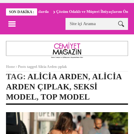
Odyssey Sinemalarda
Çözüm Odaklı ve Müşteri İhtiyaçlarını Ön Planda
SON DAKIKA :
Home
Posts tagged Alicia Arden çıplak
TAG:
ALICIA ARDEN
,
ALICIA
ARDEN ÇIPLAK
,
SEKSI
MODEL
,
TOP MODEL