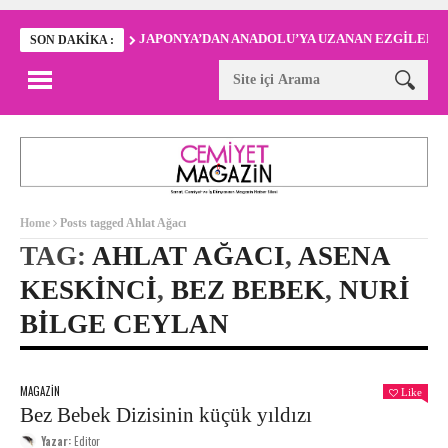
JAPONYA’DAN ANADOLU’YA UZANAN EZGİLER
SON DAKIKA :
Home
Posts tagged Ahlat Ağacı
TAG:
AHLAT AĞACI
,
ASENA
KESKINCI
,
BEZ BEBEK
,
NURI
BILGE CEYLAN
MAGAZIN
Like
Bez Bebek Dizisinin küçük yıldızı
Yazar:
Editor