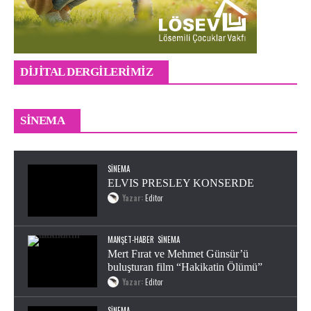
DIJITAL DERGILERIMIZ
Odyssey Sinemalarda
SINEMA
Editor
0
SINEMA
ELVIS PRESLEY KONSERDE
Yazar:
Editor
MANŞET-HABER
SINEMA
Mert Fırat ve Mehmet Günsür’ü
buluşturan film “Hakikatin Ölümü”
Yazar:
Editor
SINEMA